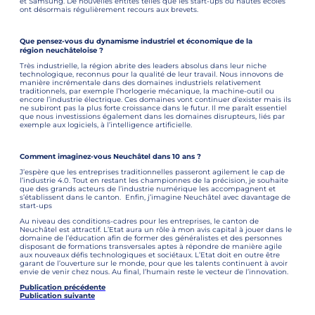
et Samsung. De nouvelles entités telles que les start-ups ou hautes écoles
ont désormais régulièrement recours aux brevets.
Que pensez-vous du dynamisme industriel et économique de la
région neuchâteloise ?
Très industrielle, la région abrite des leaders absolus dans leur niche
technologique, reconnus pour la qualité de leur travail. Nous innovons de
manière incrémentale dans des domaines industriels relativement
traditionnels, par exemple l’horlogerie mécanique, la machine-outil ou
encore l’industrie électrique. Ces domaines vont continuer d’exister mais ils
ne subiront pas la plus forte croissance dans le futur. Il me paraît essentiel
que nous investissions également dans les domaines disrupteurs, liés par
exemple aux logiciels, à l’intelligence artificielle.
Comment imaginez-vous Neuchâtel dans 10 ans ?
J’espère que les entreprises traditionnelles passeront agilement le cap de
l’industrie 4.0. Tout en restant les championnes de la précision, je souhaite
que des grands acteurs de l’industrie numérique les accompagnent et
s’établissent dans le canton. Enfin, j’imagine Neuchâtel avec davantage de
start-ups
Au niveau des conditions-cadres pour les entreprises, le canton de
Neuchâtel est attractif. L’Etat aura un rôle à mon avis capital à jouer dans le
domaine de l’éducation afin de former des généralistes et des personnes
disposant de formations transversales aptes à répondre de manière agile
aux nouveaux défis technologiques et sociétaux. L’Etat doit en outre être
garant de l’ouverture sur le monde, pour que les talents continuent à avoir
envie de venir chez nous. Au final, l’humain reste le vecteur de l’innovation.
Publication précédente
Publication suivante