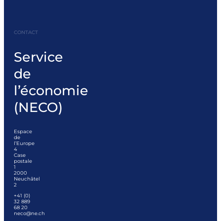
CONTACT
Service
de
l’économie
(NECO)
Espace
de
l’Europe
4
Case
postale
1
2000
Neuchâtel
2
+41 (0)
32 889
68 20
neco@ne.ch