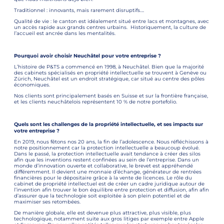
Traditionnel : innovants, mais rarement disruptifs….
Qualité de vie : le canton est idéalement situé entre lacs et montagnes, avec
un accès rapide aux grands centres urbains. Historiquement, la culture de
l’accueil est ancrée dans les mentalités.
Pourquoi avoir choisir Neuchâtel pour votre entreprise ?
L’histoire de P&TS a commencé en 1998, à Neuchâtel. Bien que la majorité
des cabinets spécialisés en propriété intellectuelle se trouvent à Genève ou
Zürich, Neuchâtel est un endroit stratégique, car situé au centre des pôles
économiques.
Nos clients sont principalement basés en Suisse et sur la frontière française,
et les clients neuchâtelois représentent 10 % de notre portefolio.
Quels sont les challenges de la propriété intellectuelle, et ses impacts sur
votre entreprise ?
En 2019, nous fêtons nos 20 ans, la fin de l’adolescence. Nous réfléchissons à
notre positionnement car la protection intellectuelle a beaucoup évolué.
Dans le passé, la protection intellectuelle avait tendance à créer des silos
afin que les inventions restent confinées au sein de l’entreprise. Dans un
monde d’innovation ouverte et collaborative, le brevet est appréhendé
différemment. Il devient une monnaie d’échange, générateur de rentrées
financières pour le dépositaire grâce à la vente de licences. Le rôle du
cabinet de propriété intellectuel est de créer un cadre juridique autour de
l’invention afin trouver le bon équilibre entre protection et diffusion, afin afin
d’assurer que la technologie soit exploitée à son plein potentiel et de
maximiser ses retombées.
De manière globale, elle est devenue plus attractive, plus visible, plus
technologique, notamment suite aux gros litiges par exemple entre Apple