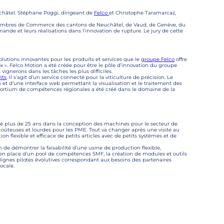
châtel. Stéphane Poggi, dirigeant de
Felco
et Christophe Taramarcaz,
ambres de Commerce des cantons de Neuchâtel, de Vaud, de Genève, du
mande et leurs réalisations dans l’innovation de rupture. Le jury de cette
solutions innovantes pour les produits et services que le
groupe Felco
offre
ox ». Felco Motion a été créée pour être le pôle d’innovation du groupe
 vignerons dans les tâches les plus difficiles.
its
. Il s’agit d’un service connecté pour la viticulture de précision. Le
et d’une interface web permettant la visualisation et le traitement des
nsortium de compétences régionales a été créé dans le domaine de la
ssé plus de 25 ans dans la conception des machines pour le secteur de
 coûteuses et lourdes pour les PME. Tout va changer après une visite au
n flexible et efficace de petits articles avec de petits systèmes et de
 de démontrer la faisabilité d’une usine de production flexible,
se en place d’un pool de compétences SMF, la création de modules et outils
ux lignes pilotes évolutives correspondant aux besoins des partenaires
ocale.