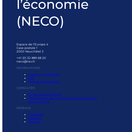
l’économie
(NECO)
Espace de l’Europe 4
Case postale 1
2000 Neuchâtel 2
+41 (0) 32 889 68 20
neco@ne.ch
INFORMATIONS
Le service en chiffres
FAQ
Termes & Conditions
CONSULTER
Le site cantonal ne.ch
Département de l’économie et de la cohésion
sociale (DECS)
RÉSEAUX
Instagram
LinkedIn
Youtube