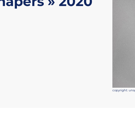
hapers » 2020
copyright: uns