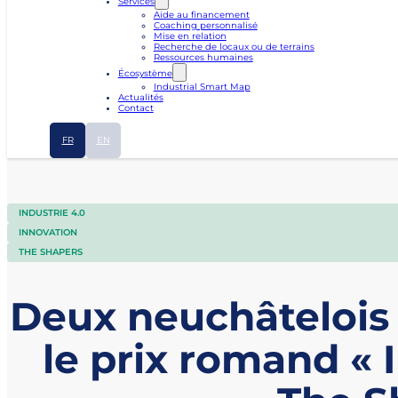
Services
Aide au financement
Coaching personnalisé
Mise en relation
Recherche de locaux ou de terrains
Ressources humaines
Écosystème
Industrial Smart Map
Actualités
Contact
FR
EN
INDUSTRIE 4.0
INNOVATION
THE SHAPERS
Deux neuchâtelois 
le prix romand « I