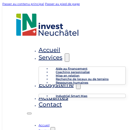
Passer au contenu principal
Passer au pied de page
Accueil
Services
Aide au financement
Coaching personnalisé
Mise en relation
Recherche de locaux ou de terrains
Ressources humaines
Écosystème
Industrial Smart Map
Actualités
Contact
Accueil