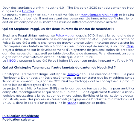
Deux des lauréats du prix « Industrie 4.0 – The Shapers » 2020 sont du canton de Neu
dirigeant de
HoroSys
.
Ce concours est organisé pour la troisième fois par
ManufactureThinking.ch
et les Ch
Jura et du Jura bernois. Il met en avant des personnalités innovantes de l’industrie ro
édition est composé de 15 membres issus de différents domaines d’activité.
Qui est Stephane Poggi, un des deux lauréats du canton de Neuchâtel ?
Stephane Poggi dirige l’entreprise
Felco Motion
depuis 2010. Il est à la recherche de 
à ses clients. Une personnalité passionnée par l’innovation et qui pense « out of the b
Felco. Sa société a pris le challenge de trouver une solution innovante pour assister les
L’entreprise neuchâteloise Felco Motion a créé un concept de service, la solution
Digiv
projet a débouché sur le développement d’un système de géolocalisation de précision 
données issues d’un appareil portable de collecte de données. Parallèlement, un co
digitalisation d’activités en extérieur, telle que la viticulture.
Le
NECO
a soutenu la société Felco Motion SA pour son projet innovant via l’aide NPR
Qui est Christophe Taramarcaz, l’autre lauréats du canton de Neuchâtel ?
Christophe Taramarcaz dirige l’entreprise
HoroSys
depuis sa création en 2015. Il a pa
l’horlogerie. Durant ces années d’expérience, il a pu constater que les machines sont
Japon et au consortium japonais DTF (Desktop Factory), dont le concept est la productio
petits lots de divers types d’articles.
Le projet Smart Micro Factory (SMF) a vu le jour peu de temps après. Il a pour ambition
complète, reconfigurable et qui tient sur un établi. Il doit également favoriser la mi
logiciels nécessaires à la réalisation de micro-usines flexibles et la réalisation de de
industriels, avec des processus d’assemblage typiques de l’industrie microtechnique l
En 2018, dans le cadre d’un projet NPR, le
NECO
a appuyé ce projet.
Publication précédente
Publication suivante