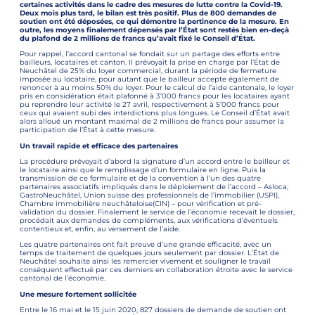
certaines activités dans le cadre des mesures de lutte contre la Covid-19.
Deux mois plus tard, le bilan est très positif. Plus de 800 demandes de
soutien ont été déposées, ce qui démontre la pertinence de la mesure. En
outre, les moyens finalement dépensés par l’État sont restés bien en-deçà
du plafond de 2 millions de francs qu’avait fixé le Conseil d’État.
Pour rappel, l’accord cantonal se fondait sur un partage des efforts entre
bailleurs, locataires et canton. Il prévoyait la prise en charge par l’État de
Neuchâtel de 25% du loyer commercial, durant la période de fermeture
imposée au locataire, pour autant que le bailleur accepte également de
renoncer à au moins 50% du loyer. Pour le calcul de l’aide cantonale, le loyer
pris en considération était plafonné à 3’000 francs pour les locataires ayant
pu reprendre leur activité le 27 avril, respectivement à 5’000 francs pour
ceux qui avaient subi des interdictions plus longues. Le Conseil d’État avait
alors alloué un montant maximal de 2 millions de francs pour assumer la
participation de l’État à cette mesure.
Un travail rapide et efficace des partenaires
La procédure prévoyait d’abord la signature d’un accord entre le bailleur et
le locataire ainsi que le remplissage d’un formulaire en ligne. Puis la
transmission de ce formulaire et de la convention à l’un des quatre
partenaires associatifs impliqués dans le déploiement de l’accord – Asloca,
GastroNeuchâtel, Union suisse des professionnels de l’immobilier (USPI),
Chambre immobilière neuchâteloise(CIN) – pour vérification et pré-
validation du dossier. Finalement le service de l’économie recevait le dossier,
procédait aux demandes de compléments, aux vérifications d’éventuels
contentieux et, enfin, au versement de l’aide.
Les quatre partenaires ont fait preuve d’une grande efficacité, avec un
temps de traitement de quelques jours seulement par dossier. L’État de
Neuchâtel souhaite ainsi les remercier vivement et souligner le travail
conséquent effectué par ces derniers en collaboration étroite avec le service
cantonal de l’économie.
Une mesure fortement sollicitée
Entre le 16 mai et le 15 juin 2020, 827 dossiers de demande de soutien ont