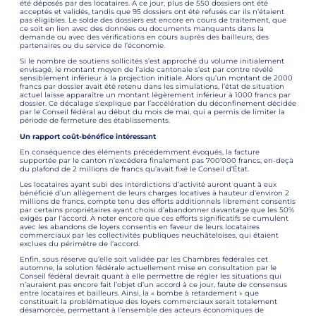
été déposés par des locataires. À ce jour, plus de 550 dossiers ont été
acceptés et validés, tandis que 95 dossiers ont été refusés car ils n’étaient
pas éligibles. Le solde des dossiers est encore en cours de traitement, que
ce soit en lien avec des données ou documents manquants dans la
demande ou avec des vérifications en cours auprès des bailleurs, des
partenaires ou du service de l’économie.
Si le nombre de soutiens sollicités s’est approché du volume initialement
envisagé, le montant moyen de l’aide cantonale s’est par contre révélé
sensiblement inférieur à la projection initiale. Alors qu’un montant de 2000
francs par dossier avait été retenu dans les simulations, l’état de situation
actuel laisse apparaître un montant légèrement inférieur à 1000 francs par
dossier. Ce décalage s’explique par l’accélération du déconfinement décidée
par le Conseil fédéral au début du mois de mai, qui a permis de limiter la
période de fermeture des établissements.
Un rapport coût-bénéfice intéressant
En conséquence des éléments précédemment évoqués, la facture
supportée par le canton n’excédera finalement pas 700’000 francs, en-deçà
du plafond de 2 millions de francs qu’avait fixé le Conseil d’État.
Les locataires ayant subi des interdictions d’activité auront quant à eux
bénéficié d’un allègement de leurs charges locatives à hauteur d’environ 2
millions de francs, compte tenu des efforts additionnels librement consentis
par certains propriétaires ayant choisi d’abandonner davantage que les 50%
exigés par l’accord. À noter encore que ces efforts significatifs se cumulent
avec les abandons de loyers consentis en faveur de leurs locataires
commerciaux par les collectivités publiques neuchâteloises, qui étaient
exclues du périmètre de l’accord.
Enfin, sous réserve qu’elle soit validée par les Chambres fédérales cet
automne, la solution fédérale actuellement mise en consultation par le
Conseil fédéral devrait quant à elle permettre de régler les situations qui
n’auraient pas encore fait l’objet d’un accord à ce jour, faute de consensus
entre locataires et bailleurs. Ainsi, la « bombe à retardement » que
constituait la problématique des loyers commerciaux serait totalement
désamorcée, permettant à l’ensemble des acteurs économiques de