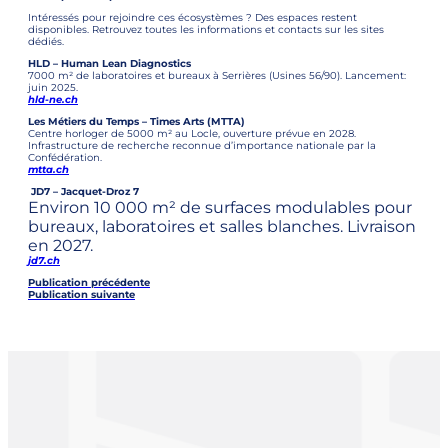
Intéressés pour rejoindre ces écosystèmes ? Des espaces restent
disponibles. Retrouvez toutes les informations et contacts sur les sites
dédiés.
HLD – Human Lean Diagnostics
7000 m² de laboratoires et bureaux à Serrières (Usines 56/90). Lancement:
juin 2025.
hld-ne.ch
Les Métiers du Temps – Times Arts (MTTA)
Centre horloger de 5000 m² au Locle, ouverture prévue en 2028.
Infrastructure de recherche reconnue d’importance nationale par la
Confédération.
mtta.ch
JD7 – Jacquet-Droz 7
Environ 10 000 m² de surfaces modulables pour
bureaux, laboratoires et salles blanches. Livraison
en 2027.
jd7.ch
Publication précédente
Publication suivante