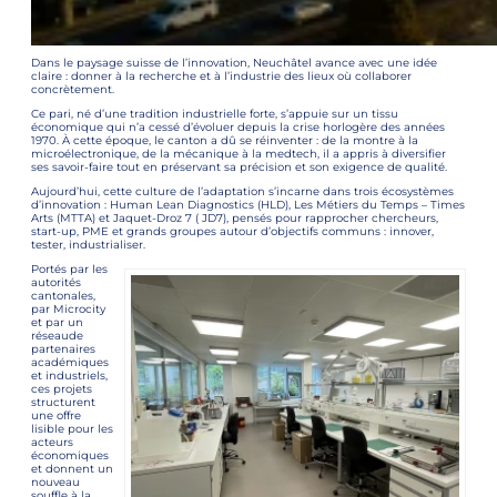
Dans le paysage suisse de l’innovation, Neuchâtel avance avec une idée
claire : donner à la recherche et à l’industrie des lieux où collaborer
concrètement.
Ce pari, né d’une tradition industrielle forte, s’appuie sur un tissu
économique qui n’a cessé d’évoluer depuis la crise horlogère des années
1970. À cette époque, le canton a dû se réinventer : de la montre à la
microélectronique, de la mécanique à la medtech, il a appris à diversifier
ses savoir-faire tout en préservant sa précision et son exigence de qualité.
Aujourd’hui, cette culture de l’adaptation s’incarne dans trois écosystèmes
d’innovation : Human Lean Diagnostics (HLD), Les Métiers du Temps – Times
Arts (MTTA) et Jaquet-Droz 7 ( JD7), pensés pour rapprocher chercheurs,
start-up, PME et grands groupes autour d’objectifs communs : innover,
tester, industrialiser.
Portés par les
autorités
cantonales,
par Microcity
et par un
réseaude
partenaires
académiques
et industriels,
ces projets
structurent
une offre
lisible pour les
acteurs
économiques
et donnent un
nouveau
souffle à la