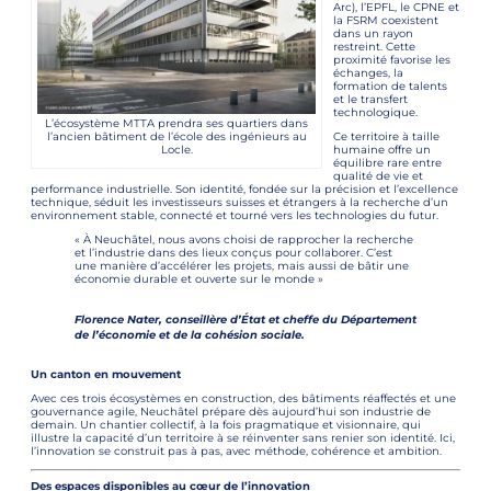
Arc), l’EPFL, le CPNE et
la FSRM coexistent
dans un rayon
restreint. Cette
proximité favorise les
échanges, la
formation de talents
et le transfert
technologique.
L’écosystème MTTA prendra ses quartiers dans
l’ancien bâtiment de l’école des ingénieurs au
Ce territoire à taille
Locle.
humaine offre un
équilibre rare entre
qualité de vie et
performance industrielle. Son identité, fondée sur la précision et l’excellence
technique, séduit les investisseurs suisses et étrangers à la recherche d’un
environnement stable, connecté et tourné vers les technologies du futur.
« À Neuchâtel, nous avons choisi de rapprocher la recherche
et l’industrie dans des lieux conçus pour collaborer. C’est
une manière d’accélérer les projets, mais aussi de bâtir une
économie durable et ouverte sur le monde »
Florence Nater, conseillère d’État et cheffe du Département
de l’économie et de la cohésion sociale.
Un canton en mouvement
Avec ces trois écosystèmes en construction, des bâtiments réaffectés et une
gouvernance agile, Neuchâtel prépare dès aujourd’hui son industrie de
demain. Un chantier collectif, à la fois pragmatique et visionnaire, qui
illustre la capacité d’un territoire à se réinventer sans renier son identité. Ici,
l’innovation se construit pas à pas, avec méthode, cohérence et ambition.
Des espaces disponibles au cœur de l’innovation