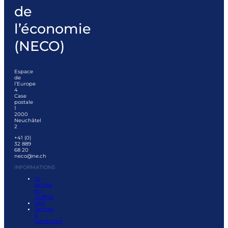
de
l’économie
(NECO)
Espace
de
l’Europe
4
Case
postale
1
2000
Neuchâtel
2
+41 (0)
32 889
68 20
neco@ne.ch
INFORMATIONS
Le
service
en
chiffres
FAQ
Termes
&
Conditions