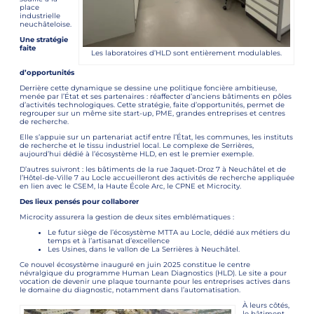
place
industrielle
neuchâteloise.
Une stratégie
faite
Les laboratoires d’HLD sont entièrement modulables.
d’opportunités
Derrière cette dynamique se dessine une politique foncière ambitieuse,
menée par l’État et ses partenaires : réaffecter d’anciens bâtiments en pôles
d’activités technologiques. Cette stratégie, faite d’opportunités, permet de
regrouper sur un même site start-up, PME, grandes entreprises et centres
de recherche.
Elle s’appuie sur un partenariat actif entre l’État, les communes, les instituts
de recherche et le tissu industriel local. Le complexe de Serrières,
aujourd’hui dédié à l’écosystème HLD, en est le premier exemple.
D’autres suivront : les bâtiments de la rue Jaquet-Droz 7 à Neuchâtel et de
l’Hôtel-de-Ville 7 au Locle accueilleront des activités de recherche appliquée
en lien avec le CSEM, la Haute École Arc, le CPNE et Microcity.
Des lieux pensés pour collaborer
Microcity assurera la gestion de deux sites emblématiques :
Le futur siège de l’écosystème MTTA au Locle, dédié aux métiers du
temps et à l’artisanat d’excellence
Les Usines, dans le vallon de La Serrières à Neuchâtel.
Ce nouvel écosystème inauguré en juin 2025 constitue le centre
névralgique du programme Human Lean Diagnostics (HLD). Le site a pour
vocation de devenir une plaque tournante pour les entreprises actives dans
le domaine du diagnostic, notamment dans l’automatisation.
À leurs côtés,
le bâtiment