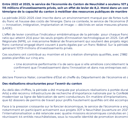
Entre 2022 et 2025, le service de l’économie du Canton de Neuchâtel a soutenu 107 pr
115 millions d’investissements privés, soit un effet de levier de 8,2. Mené dans un co
témoigne de la capacité du canton à mobiliser des ressources publiques de manière c
La période 2022–2025 s’est inscrite dans un environnement marqué par de fortes turbule
du franc et hausse des coûts de l’énergie. Dans ce contexte, le service de l’économie 
— Innovation, Intégration, Implantation et Image — déclinés en seize mesures-phare
(LADE).
L’effet de levier constitue l’indicateur emblématique de la période : pour chaque franc 
ratio qui atteint 20,6 pour les seuls projets d’innovation technologique en 2025. Cet e
Régionale (NPR), un mécanisme fédéral de financement qui soutient des projets régio
franc cantonal engagé étant couvert à parts égales par un franc fédéral. Sur la périod
générant 107,9 millions d’investissements privés.
Ces soutiens ont contribué au maintien et à la création d’emplois qualifiés, avec 2’8
postes planifiés sur cinq ans.
« Une économie performante n’a de sens que si elle améliore concrètement la 
confirment que l’investissement dans l’innovation et dans nos entreprises est
»
déclare Florence Nater, conseillère d’État et cheffe du Département de l’économie et d
Des réalisations structurantes pour l’avenir du canton
Au-delà des chiffres, la période a été marquée par plusieurs réalisations à portée dura
Arts) a été reconnu infrastructure de recherche d’importance nationale par la Confédér
moderniser sa ligne de fabrication de semi-conducteurs. En matière d’implantations, 5
que 62 dossiers de permis de travail pour profils hautement qualifiés ont été accomp
Face à la pression croissante sur le foncier économique, le service de l’économie a enga
notamment en participant activement aux projets JD7 à Neuchâtel (ouverture en 2027), 
l’internationalisation a été relancée avec quatre missions économiques conduites en
réunissant 44 entités neuchâteloises, sous la nouvelle identité de promotion économi