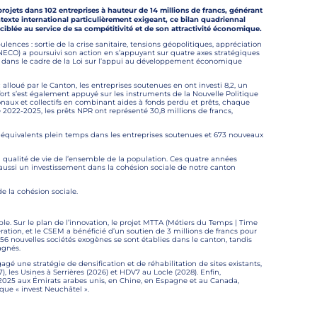
ojets dans 102 entreprises à hauteur de 14 millions de francs, générant
ntexte international particulièrement exigeant, ce bilan quadriennal
iblée au service de sa compétitivité et de son attractivité économique.
nces : sortie de la crise sanitaire, tensions géopolitiques, appréciation
(NECO) a poursuivi son action en s’appuyant sur quatre axes stratégiques
s dans le cadre de la Loi sur l’appui au développement économique
alloué par le Canton, les entreprises soutenues en ont investi 8,2, un
ffort s’est également appuyé sur les instruments de la Nouvelle Politique
naux et collectifs en combinant aides à fonds perdu et prêts, chaque
e 2022-2025, les prêts NPR ont représenté 30,8 millions de francs,
82 équivalents plein temps dans les entreprises soutenues et 673 nouveaux
qualité de vie de l’ensemble de la population. Ces quatre années
 aussi un investissement dans la cohésion sociale de notre canton
e la cohésion sociale.
ble. Sur le plan de l’innovation, le projet MTTA (Métiers du Temps | Time
ation, et le CSEM a bénéficié d’un soutien de 3 millions de francs pour
6 nouvelles sociétés exogènes se sont établies dans le canton, tandis
agnés.
gé une stratégie de densification et de réhabilitation de sites existants,
les Usines à Serrières (2026) et HDV7 au Locle (2028). Enfin,
 2025 aux Émirats arabes unis, en Chine, en Espagne et au Canada,
que « invest Neuchâtel ».