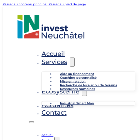
Passer au contenu principal
Passer au pied de page
Accueil
Services
Aide au financement
Coaching personnalisé
Mise en relation
Recherche de locaux ou de terrains
Ressources humaines
Écosystème
Industrial Smart Map
Actualités
Contact
Accueil