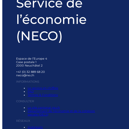
Service de
l’économie
(NECO)
Espace de l’Europe 4
Case postale 1
2000 Neuchâtel 2
+41 (0) 32 889 68 20
neco@ne.ch
INFORMATIONS
Le service en chiffres
FAQ
Termes & Conditions
CONSULTER
Le site cantonal ne.ch
Département de l’économie et de la cohésion
sociale (DECS)
RÉSEAUX
Instagram